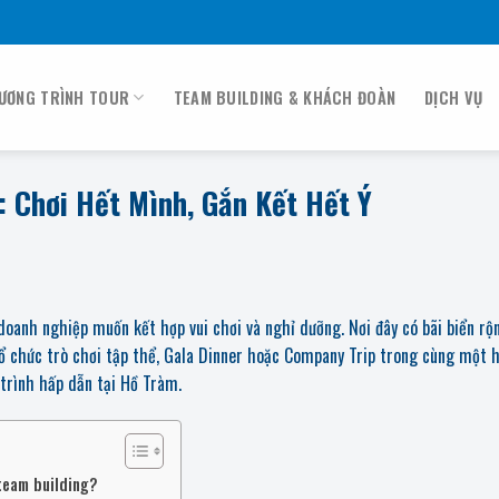
ƯƠNG TRÌNH TOUR
TEAM BUILDING & KHÁCH ĐOÀN
DỊCH VỤ
 Chơi Hết Mình, Gắn Kết Hết Ý
doanh nghiệp muốn kết hợp vui chơi và nghỉ dưỡng. Nơi đây có bãi biển rộ
tổ chức trò chơi tập thể, Gala Dinner hoặc Company Trip trong cùng một 
 trình hấp dẫn tại Hồ Tràm.
team building?