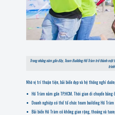
Trong những năm gần đây, Team Building Hồ Tràm trở thành một t
trình
Nhờ vị trí thuận tiện, bãi biển đẹp và hệ thống nghỉ dưỡ
Hồ Tràm nằm gần TP.HCM. Thời gian di chuyển bằng ô
Doanh nghiệp có thể tổ chức team building Hồ Tràm 2
Bãi biển Hồ Tràm có không gian rộng, thoáng và tương