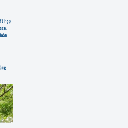
kết hợp
ace.
đoàn
oảng