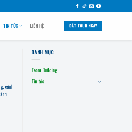
TIN TỨC
LIÊN HỆ
ĐẶT TOUR NGAY
DANH MỤC
Team Building
Tin tức
ng, cảnh
hành