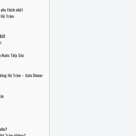
 yêu thích nhất
ở Hồ Tràm
hất
i
n Nước Tiếp Sức
ding Hồ Tràm – Gala Dinner
ín
?
hiêu?
g Hồ Tràm không?