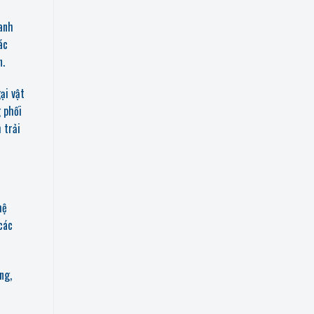
anh
ác
n.
ại vật
 phối
 trải
hệ
các
ng,