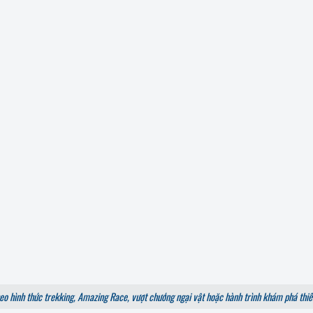
heo hình thức trekking, Amazing Race, vượt chướng ngại vật hoặc hành trình khám phá thiê