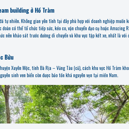
team building ở Hồ Tràm
 đá tự nhiên. Không gian yên tĩnh tại đây phù hợp với doanh nghiệp muốn 
 đoàn có thể tổ chức tiếp sức, kéo co, vận chuyển đạo cụ hoặc Amazing R
ức nên khảo sát trước đường di chuyển và khu vực tập kết xe, nhất là với 
ớc Bửu
huyện Xuyên Mộc, tỉnh Bà Rịa – Vũng Tàu (cũ), cách khu vực Hồ Tràm kh
nguyên sinh ven biển còn được bảo tồn khá nguyên vẹn tại miền Nam.