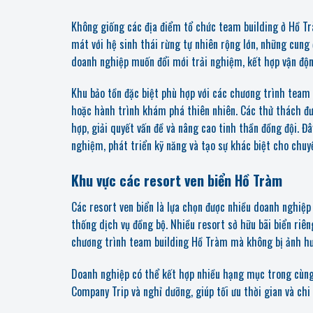
Không giống các địa điểm tổ chức team building ở Hồ T
mát với hệ sinh thái rừng tự nhiên rộng lớn, những cung
doanh nghiệp muốn đổi mới trải nghiệm, kết hợp vận động
Khu bảo tồn đặc biệt phù hợp với các chương trình team
hoặc hành trình khám phá thiên nhiên. Các thử thách đư
hợp, giải quyết vấn đề và nâng cao tinh thần đồng đội. 
nghiệm, phát triển kỹ năng và tạo sự khác biệt cho chu
Khu vực các resort ven biển Hồ Tràm
Các resort ven biển là lựa chọn được nhiều doanh nghiệp
thống dịch vụ đồng bộ. Nhiều resort sở hữu bãi biển riêng
chương trình team building Hồ Tràm mà không bị ảnh hưở
Doanh nghiệp có thể kết hợp nhiều hạng mục trong cùng 
Company Trip và nghỉ dưỡng, giúp tối ưu thời gian và chi 