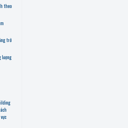
nh theo
eam
ũng trở
g lượng
ilding
hách
 vực