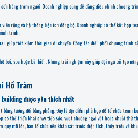
c đến hàng trăm người. Doanh nghiệp cũng dễ dàng điều chỉnh chương trì
n viên rộng và hệ thống tiện ích đồng bộ. Doanh nghiệp có thể kết hợp t
hành trình.
au giúp tiết kiệm thời gian di chuyển. Công tác điều phối chương trình c
hồ bơi, spa hoặc bãi biển. Những trải nghiệm này giúp đội ngũ tái tạo năn
ại Hồ Tràm
 building được yêu thích nhất
t bằng tương đối bằng phẳng. Đây là địa điểm phù hợp để tổ chức team bu
p có thể triển khai chạy tiếp sức, vượt chướng ngại vật hoặc chuỗi thử t
m quy mô lớn, ban tổ chức nên khảo sát trước diện tích, thủy triều và khu