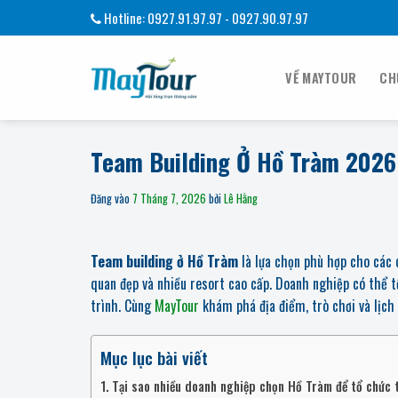
Bỏ
Hotline: 0927.91.97.97 - 0927.90.97.97
qua
nội
dung
VỀ MAYTOUR
CH
Team Building Ở Hồ Tràm 2026:
Đăng vào
7 Tháng 7, 2026
bởi
Lê Hằng
Team building ở Hồ Tràm
là lựa chọn phù hợp cho các 
quan đẹp và nhiều resort cao cấp. Doanh nghiệp có thể 
trình. Cùng
MayTour
khám phá địa điểm, trò chơi và lịch
Mục lục bài viết
Tại sao nhiều doanh nghiệp chọn Hồ Tràm để tổ chức 