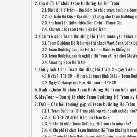
Địa điểm tổ chức team building tại Hồ Tràm
Bãi biển Hồ Tràm – Địa điểm tổ chức team building được
Bãi biển Hồ Cốc – Địa điểm lý tưởng cho team building 
Khu bảo tồn thiên nhiên Bình Châu – Phước Bửu
Khu vực các resort ven biển Hồ Tràm
Các trò chơi Team Building Hồ Tràm được yêu thích n
Team Building Hồ Tràm với thử thách Vượt Sóng Đồng Độ
Team Building bãi biển Hồ Tràm – Bánh Xe Khổng Lồ
Team Building doanh nghiệp Hồ Tràm với trò chơi Chuyề
Amazing Race Hồ Tràm
Gợi ý lịch trình Team Building Hồ Tràm 2 ngày 1 đêm
Ngày 1: TP.HCM – Minera Springs Bình Châu – Team Buil
Ngày 2: Hamptons Pier Hồ Tràm – TP.HCM
Kinh nghiệm tổ chức Team Building Hồ Tràm hiệu quả
MayTour – Đơn vị tổ chức Team Building Hồ Tràm uy t
FAQ – Câu hỏi thường gặp về team building Hồ Tràm
1. Team Building Hồ Tràm phù hợp với doanh nghiệp nào
2. Từ TP.HCM đi Hồ Tràm mất bao lâu?
3. Nên tổ chức Team Building Hồ Tràm vào mùa nào?
4. Chi phí tổ chức Team Building Hồ Tràm khoảng bao n
5. Có nên kết hợp Gala Dinner khi tổ chức Team Buildin