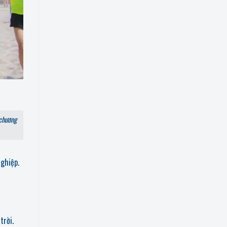
 chương
nghiệp.
trời.