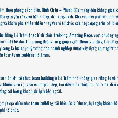
ràm theo phong cách biển, Bình Châu – Phước Bửu mang đến không gian x
 đường xuyên rừng và bầu không khí trong lành. Khu vực này phù hợp cho c
 và khám phá thiên nhiên thay vì chỉ tổ chức các hoạt động trên bãi biể
 building Hồ Tràm theo hình thức trekking, Amazing Race, vượt chướng ng
ợc thiết kế dọc theo cung đường rừng giúp người tham gia tăng khả năng
Đây cũng là lựa chọn lý tưởng cho doanh nghiệp muốn xây dựng chương trình
yến tour team building Hồ Tràm.
 ưu tiên khi tổ chức
team building ở Hồ Tràm nhờ không gian riêng tư và 
, khuôn viên rộng và cảnh quan đẹp, tạo điều kiện thuận lợi để triển khai 
ng bởi lượng khách du lịch bên ngoài.
một địa điểm như team building bãi biển, Gala Dinner, hội nghị khách hà
phí tổ chức.