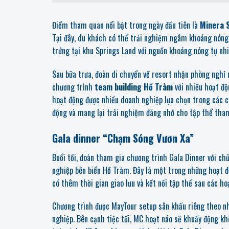
Điểm tham quan nổi bật trong ngày đầu tiên là
Minera 
Tại đây, du khách có thể trải nghiệm ngâm khoáng nóng 
trứng tại khu Springs Land với nguồn khoáng nóng tự nhi
Sau bữa trưa, đoàn di chuyển về resort nhận phòng nghỉ n
chương trình
team building Hồ Tràm
với nhiều hoạt độ
hoạt động được nhiều doanh nghiệp lựa chọn trong các 
động và mang lại trải nghiệm đáng nhớ cho tập thể tham
Gala dinner “Chạm Sóng Vươn Xa”
Buổi tối, đoàn tham gia chương trình Gala Dinner với ch
nghiệp bên biển Hồ Tràm. Đây là một trong những hoạt đ
có thêm thời gian giao lưu và kết nối tập thể sau các ho
Chương trình được MayTour setup sân khấu riêng theo n
nghiệp. Bên cạnh tiệc tối, MC hoạt náo sẽ khuấy động kh