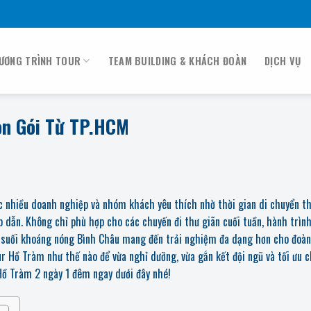
ƯƠNG TRÌNH TOUR
TEAM BUILDING & KHÁCH ĐOÀN
DỊCH VỤ
ọn Gói Từ TP.HCM
c nhiều doanh nghiệp và nhóm khách yêu thích nhờ thời gian di chuyển t
p dẫn. Không chỉ phù hợp cho các chuyến đi thư giãn cuối tuần, hành trìn
á suối khoáng nóng Bình Châu mang đến trải nghiệm đa dạng hơn cho đoàn
 Hồ Tràm như thế nào để vừa nghỉ dưỡng, vừa gắn kết đội ngũ và tối ưu ch
 Hồ Tràm 2 ngày 1 đêm ngay dưới đây nhé!