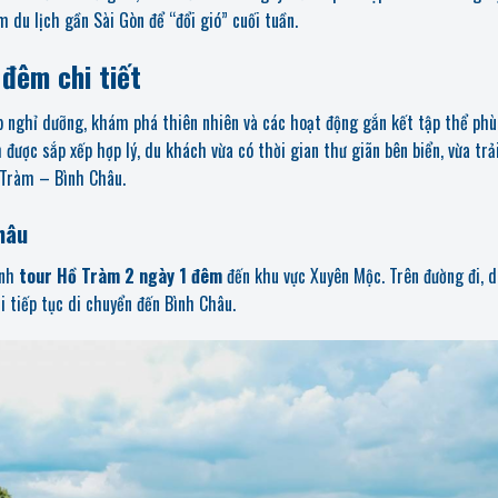
du lịch gần Sài Gòn để “đổi gió” cuối tuần.
 đêm chi tiết
 nghỉ dưỡng, khám phá thiên nhiên và các hoạt động gắn kết tập thể phù
 được sắp xếp hợp lý, du khách vừa có thời gian thư giãn bên biển, vừa trả
 Tràm – Bình Châu.
hâu
ình
tour Hồ Tràm 2 ngày 1 đêm
đến khu vực Xuyên Mộc. Trên đường đi, d
 tiếp tục di chuyển đến Bình Châu.