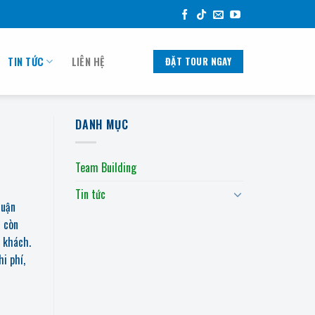
TIN TỨC
LIÊN HỆ
ĐẶT TOUR NGAY
DANH MỤC
Team Building
Tin tức
huận
h còn
 khách.
i phí,