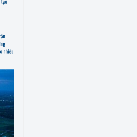
 tạo
tận
ững
ợc nhiều