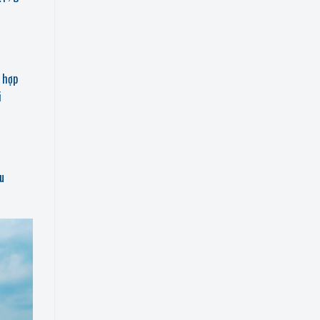
 hợp
i
u