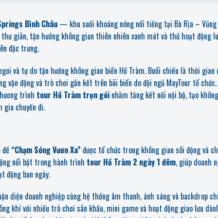
Springs Bình Châu
— khu suối khoáng nóng nổi tiếng tại Bà Rịa – Vũng
thư giãn, tận hưởng không gian thiên nhiên xanh mát và thử hoạt động l
ên đặc trưng.
gơi và tự do tận hưởng không gian biển Hồ Tràm. Buổi chiều là thời gian 
ng vận động và trò chơi gắn kết trên bãi biển do đội ngũ MayTour tổ chức
chương trình
tour Hồ Tràm trọn gói
nhằm tăng kết nối nội bộ, tạo không
 gia chuyến đi.
ủ đề
“Chạm Sóng Vươn Xa”
được tổ chức trong không gian sôi động và c
ộng nổi bật trong hành trình
tour Hồ Tràm 2 ngày 1 đêm
, giúp doanh 
ạt động ban ngày.
hận diện doanh nghiệp cùng hệ thống âm thanh, ánh sáng và backdrop ch
ông khí với nhiều trò chơi sân khấu, mini game và hoạt động giao lưu dàn