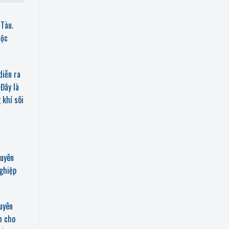
 Tàu.
uộc
diễn ra
.
Đây là
 khí sôi
huyên
nghiệp
uyên
h cho