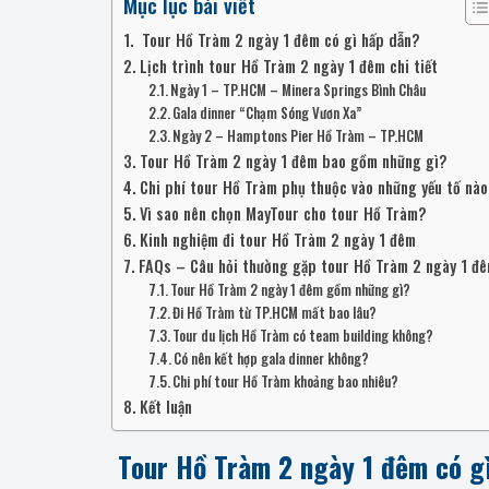
Mục lục bài viết
Tour Hồ Tràm 2 ngày 1 đêm có gì hấp dẫn?
Lịch trình tour Hồ Tràm 2 ngày 1 đêm chi tiết
Ngày 1 – TP.HCM – Minera Springs Bình Châu
Gala dinner “Chạm Sóng Vươn Xa”
Ngày 2 – Hamptons Pier Hồ Tràm – TP.HCM
Tour Hồ Tràm 2 ngày 1 đêm bao gồm những gì?
Chi phí tour Hồ Tràm phụ thuộc vào những yếu tố nà
Vì sao nên chọn MayTour cho tour Hồ Tràm?
Kinh nghiệm đi tour Hồ Tràm 2 ngày 1 đêm
FAQs – Câu hỏi thường gặp tour Hồ Tràm 2 ngày 1 đ
Tour Hồ Tràm 2 ngày 1 đêm gồm những gì?
Đi Hồ Tràm từ TP.HCM mất bao lâu?
Tour du lịch Hồ Tràm có team building không?
Có nên kết hợp gala dinner không?
Chi phí tour Hồ Tràm khoảng bao nhiêu?
Kết luận
Tour Hồ Tràm 2 ngày 1 đêm có g