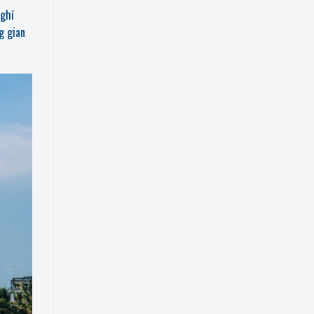
nghỉ
g gian