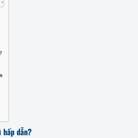
o?
êm
ì hấp dẫn?