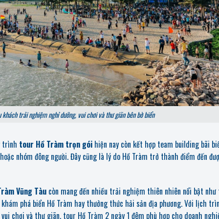
khách trải nghiệm nghỉ dưỡng, vui chơi và thư giãn bên bờ biển
g trình
tour Hồ Tràm trọn gói
hiện nay còn kết hợp team building bãi biể
hoặc nhóm đông người. Đây cũng là lý do Hồ Tràm trở thành điểm đến đư
 Tràm Vũng Tàu
còn mang đến nhiều trải nghiệm thiên nhiên nổi bật như
, khám phá biển Hồ Tràm hay thưởng thức hải sản địa phương.
Với lịch trì
 vui chơi và thư giãn, tour Hồ Tràm 2 ngày 1 đêm phù hợp cho doanh nghiệ