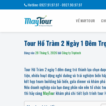
Bỏ
Hotline: 0927.91.97.97 - 0927.90.97.97
qua
nội
dung
VỀ MAYTOUR
CH
Tour Hồ Tràm 2 Ngày 1 Đêm Tr
Đăng vào
28 Tháng 5, 2026
bởi
Công ty Triptech
Tour Hồ Tràm 2 ngày 1 đêm đang trở thành lựa chọn đượ
tiện, nhiều hoạt động nghỉ dưỡng và trải nghiệm biển hấ
kết hợp team building bãi biển, gala dinner và khám ph
Nếu doanh nghiệp của bạn đang phân vân nên tổ chức tour
thì hãy cùng
MayTou
r khám phá chi tiết lịch trình tour