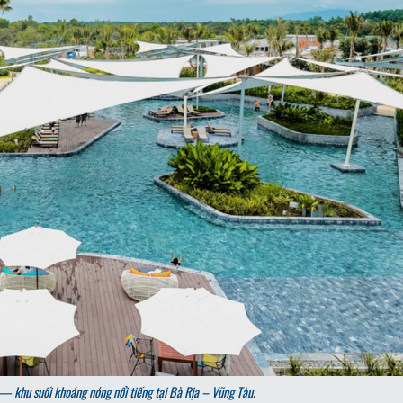
— khu suối khoáng nóng nổi tiếng tại Bà Rịa – Vũng Tàu.