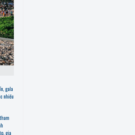
n, gala
ợc nhiều
 tham
nh
p, gia