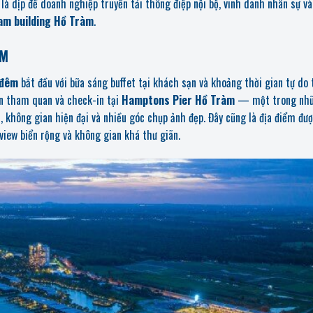
 là dịp để doanh nghiệp truyền tải thông điệp nội bộ, vinh danh nhân sự và
am building Hồ Tràm
.
CM
 đêm
bắt đầu với bữa sáng buffet tại khách sạn và khoảng thời gian tự do 
àn tham quan và check-in tại
Hamptons Pier Hồ Tràm
— một trong nh
, không gian hiện đại và nhiều góc chụp ảnh đẹp. Đây cũng là địa điểm đư
view biển rộng và không gian khá thư giãn.