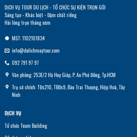
DỊCH VỤ TOUR DU LỊCH - TỔ CHỨC SỰ KIỆN TRỌN GÓI
Sáng tạo - Khác biệt - Đậm chất riêng
Hài lòng trọn tháng năm
MST: 1102101834
info@dulichmaytour.com
092 791 97 97
Văn phòng: 253E/2 Hà Huy Giáp, P. An Phú Đông, Tp.HCM
Trụ sở chính: TĐs210, TBĐs9, Bàu Trai Thượng, Hiệp Hoà, Tây
Ninh
DỊCH VỤ
Tổ chức Team Building