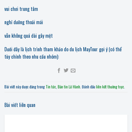
vui chơi trung tâm
nghỉ dưỡng thoải mái
vẫn không quá dài gây mệt
Dưới đây là lịch trình tham khảo do du lịch MayTour gợi ý (có thể
tùy chỉnh theo nhu cầu nhóm):
Bài viết này được đăng trong
Tin tức
,
Bản tin Lữ Hành
. Đánh dấu
liên kết thường trực
.
Bài viết liên quan