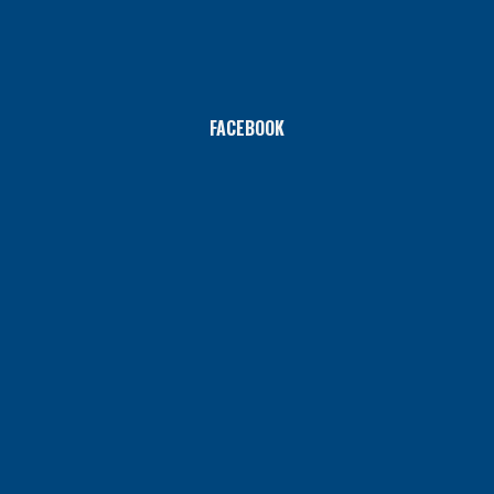
FACEBOOK