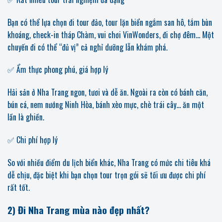
Bạn có thể lựa chọn đi tour đảo, tour lặn biển ngắm san hô, tắm bùn
khoáng, check-in tháp Chàm, vui chơi VinWonders, đi chợ đêm… Một
chuyến đi có thể “đủ vị” cả nghỉ dưỡng lẫn khám phá.
✅ Ẩm thực phong phú, giá hợp lý
Hải sản ở Nha Trang ngon, tươi và dễ ăn. Ngoài ra còn có bánh căn,
bún cá, nem nướng Ninh Hòa, bánh xèo mực, chè trái cây… ăn một
lần là ghiền.
✅ Chi phí hợp lý
So với nhiều điểm du lịch biển khác, Nha Trang có mức chi tiêu khá
dễ chịu, đặc biệt khi bạn chọn tour trọn gói sẽ tối ưu được chi phí
rất tốt.
2) Đi Nha Trang mùa nào đẹp nhất?