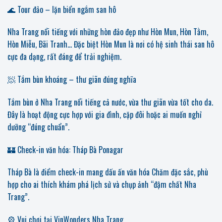
🌊 Tour đảo – lặn biển ngắm san hô
Nha Trang nổi tiếng với những hòn đảo đẹp như Hòn Mun, Hòn Tằm,
Hòn Miễu, Bãi Tranh… Đặc biệt Hòn Mun là nơi có hệ sinh thái san hô
cực đa dạng, rất đáng để trải nghiệm.
🧖 Tắm bùn khoáng – thư giãn đúng nghĩa
Tắm bùn ở Nha Trang nổi tiếng cả nước, vừa thư giãn vừa tốt cho da.
Đây là hoạt động cực hợp với gia đình, cặp đôi hoặc ai muốn nghỉ
dưỡng “đúng chuẩn”.
🏰 Check-in văn hóa: Tháp Bà Ponagar
Tháp Bà là điểm check-in mang dấu ấn văn hóa Chăm đặc sắc, phù
hợp cho ai thích khám phá lịch sử và chụp ảnh “đậm chất Nha
Trang”.
🎡 Vui chơi tại VinWonders Nha Trang