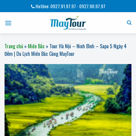
Bỏ
Hotline: 0927.91.97.97 - 0927.90.97.97
qua
nội
dung
Trang chủ
»
Miền Bắc
»
Tour Hà Nội – Ninh Bình – Sapa 5 Ngày 4
Đêm | Du Lịch Miền Bắc Cùng MayTour