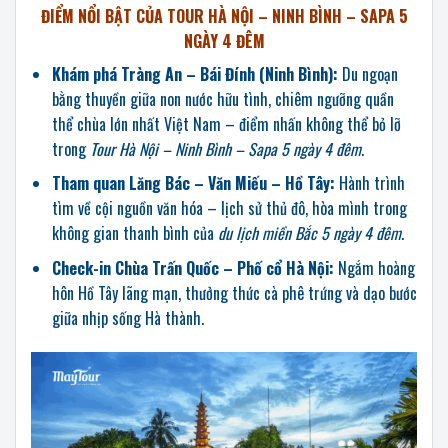
ĐIỂM NỔI BẬT CỦA TOUR HÀ NỘI – NINH BÌNH – SAPA 5
NGÀY 4 ĐÊM
Khám phá Tràng An – Bái Đính (Ninh Bình):
Du ngoạn
bằng thuyền giữa non nước hữu tình, chiêm ngưỡng quần
thể chùa lớn nhất Việt Nam – điểm nhấn không thể bỏ lỡ
trong
Tour Hà Nội – Ninh Bình – Sapa 5 ngày 4 đêm
.
Tham quan Lăng Bác – Văn Miếu – Hồ Tây:
Hành trình
tìm về cội nguồn văn hóa – lịch sử thủ đô, hòa mình trong
không gian thanh bình của
du lịch miền Bắc 5 ngày 4 đêm
.
Check-in Chùa Trấn Quốc – Phố cổ Hà Nội:
Ngắm hoàng
hôn Hồ Tây lãng mạn, thưởng thức cà phê trứng và dạo bước
giữa nhịp sống Hà thành.