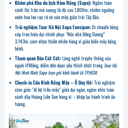
Khám phá Khu du lịch Hàm Rồng (Sapa):
Ngắm toàn
cảnh thị trấn mờ sương từ độ cao 1.800m, chiêm ngưỡng
vườn hoa lan rực rỡ và săn mây giữa trời Tây Bắc.
Trải nghiệm Tour Hà Nội Sapa Fansipan:
Di chuyển bằng
cáp treo hiện đại chinh phục “Nóc nhà Đông Dương”
3.143m, cảm nhận thiên nhiên hùng vĩ giữa biển mây bồng
bềnh.
Tham quan Bản Cát Cát:
Làng nghề truyền thống của
người H’Mông, điểm đến được yêu thích nhất trong
Tour Hà
Nội Ninh Bình Sapa trọn gói khởi hành từ TP.HCM
.
Check-in Cầu Kính Rồng Mây – Ô Quy Hồ:
Trải nghiệm
cảm giác “đi bộ trên mây” giữa đại ngàn, ngắm nhìn toàn
cảnh dãy Hoàng Liên Sơn hùng vĩ – khép lại hành trình ấn
tượng.