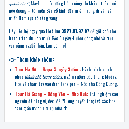
quanh năm”
, MayTour luôn đồng hành cùng du khách trên mọi
nẻo đường – từ miền Bắc cổ kính đến miền Trung di sản và
miền Nam rực rỡ nắng vàng.
Hãy liên hệ ngay qua
Hotline 0927.91.97.97
để giữ chỗ cho
hành trình du lịch miền Bắc 5 ngày 4 đêm đáng nhớ và trọn
vẹn cùng người thân, bạn bè nhé!
👉
Tham khảo thêm:
Tour Hà Nội – Sapa 4 ngày 3 đêm:
Hành trình chinh
phục
thành phố trong sương
, ngắm ruộng bậc thang Mường
Hoa và chạm tay vào đỉnh Fansipan – Nóc nhà Đông Dương.
Tour Hà Giang – Đồng Văn – Nho Quế:
Trải nghiệm cao
nguyên đá hùng vĩ, đèo Mã Pí Lèng huyền thoại và sắc hoa
tam giác mạch rực rỡ mùa thu.