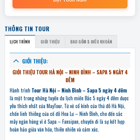
THÔNG TIN TOUR
LỊCH TRÌNH
GIỚI THIỆU
BAO GỒM & ĐIỀU KHOẢN
GIỚI THIỆU:
GIỚI THIỆU TOUR HÀ NỘI – NINH BÌNH – SAPA 5 NGÀY 4
ĐÊM
Hành trình
Tour Hà Nội – Ninh Bình – Sapa 5 ngày 4 đêm
là một trong những tuyến du lịch miền Bắc 5 ngày 4 đêm được
yêu thích nhất của MayTour. Từ vẻ cổ kính của thủ đô Hà Nội,
chốn linh thiêng của cố đô Hoa Lư – Ninh Bình, cho đến sắc
mây ngàn hùng vĩ ở Sapa – Fansipan, chuyến đi là sự kết hợp
hoàn hảo giữa văn hóa, thiên nhiên và cảm xúc.