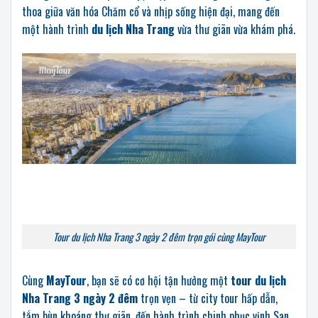
thoa giữa văn hóa Chăm cổ và nhịp sống hiện đại, mang đến
một hành trình
du lịch Nha Trang
vừa thư giãn vừa khám phá.
Tour du lịch Nha Trang 3 ngày 2 đêm trọn gói cùng MayTour
Cùng
MayTour
, bạn sẽ có cơ hội tận hưởng một
tour du lịch
Nha Trang 3 ngày 2 đêm
trọn vẹn – từ city tour hấp dẫn,
tắm bùn khoáng thư giãn, đến hành trình chinh phục vịnh San