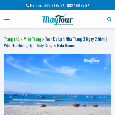
Bỏ
Hotline: 0927.91.97.97 - 0927.90.97.97
qua
nội
dung
Trang chủ
»
Miền Trung
»
Tour Du Lịch Nha Trang 3 Ngày 2 Đêm |
Viện Hải Dương Học, Thủy Cung & Gala Dinner