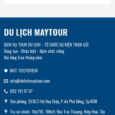
DU LỊCH MAYTOUR
DỊCH VỤ TOUR DU LỊCH - TỔ CHỨC SỰ KIỆN TRỌN GÓI
Sáng tạo - Khác biệt - Đậm chất riêng
Hài lòng trọn tháng năm
MST: 1102101834
info@dulichmaytour.com
092 791 97 97
Văn phòng: 253E/2 Hà Huy Giáp, P. An Phú Đông, Tp.HCM
Trụ sở chính: TĐs210, TBĐs9, Bàu Trai Thượng, Hiệp Hoà, Tây