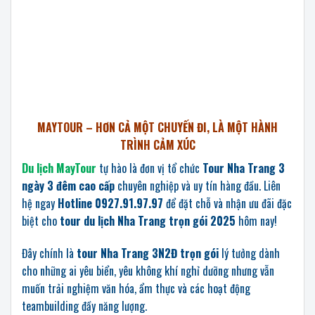
MAYTOUR – HƠN CẢ MỘT CHUYẾN ĐI, LÀ MỘT HÀNH
TRÌNH CẢM XÚC
Du lịch MayTour
tự hào là đơn vị tổ chức
Tour Nha Trang 3
ngày 3 đêm cao cấp
chuyên nghiệp và uy tín hàng đầu. Liên
hệ ngay
Hotline 0927.91.97.97
để đặt chỗ và nhận ưu đãi đặc
biệt cho
tour du lịch Nha Trang trọn gói 2025
hôm nay!
Đây chính là
tour Nha Trang 3N2Đ trọn gói
lý tưởng dành
cho những ai yêu biển, yêu không khí nghỉ dưỡng nhưng vẫn
muốn trải nghiệm văn hóa, ẩm thực và các hoạt động
teambuilding đầy năng lượng.