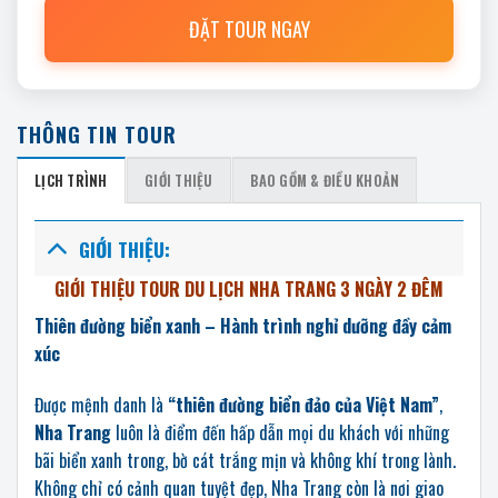
ĐẶT TOUR NGAY
THÔNG TIN TOUR
LỊCH TRÌNH
GIỚI THIỆU
BAO GỒM & ĐIỀU KHOẢN
GIỚI THIỆU:
GIỚI THIỆU TOUR DU LỊCH NHA TRANG 3 NGÀY 2 ĐÊM
Thiên đường biển xanh – Hành trình nghỉ dưỡng đầy cảm
xúc
Được mệnh danh là
“thiên đường biển đảo của Việt Nam”
,
Nha Trang
luôn là điểm đến hấp dẫn mọi du khách với những
bãi biển xanh trong, bờ cát trắng mịn và không khí trong lành.
Không chỉ có cảnh quan tuyệt đẹp, Nha Trang còn là nơi giao