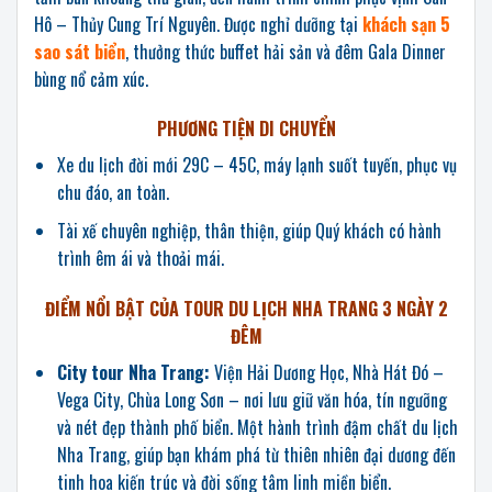
Hô – Thủy Cung Trí Nguyên. Được nghỉ dưỡng tại
khách sạn 5
sao sát biển
, thưởng thức buffet hải sản và đêm Gala Dinner
bùng nổ cảm xúc.
PHƯƠNG TIỆN DI CHUYỂN
Xe du lịch đời mới 29C – 45C, máy lạnh suốt tuyến, phục vụ
chu đáo, an toàn.
Tài xế chuyên nghiệp, thân thiện, giúp Quý khách có hành
trình êm ái và thoải mái.
ĐIỂM NỔI BẬT CỦA TOUR DU LỊCH NHA TRANG 3 NGÀY 2
ĐÊM
City tour Nha Trang:
Viện Hải Dương Học, Nhà Hát Đó –
Vega City, Chùa Long Sơn – nơi lưu giữ văn hóa, tín ngưỡng
và nét đẹp thành phố biển. Một hành trình đậm chất du lịch
Nha Trang, giúp bạn khám phá từ thiên nhiên đại dương đến
tinh hoa kiến trúc và đời sống tâm linh miền biển.