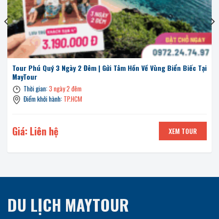
Tour Phú Quý 3 Ngày 2 Đêm | Gửi Tâm Hồn Về Vùng Biển Biếc Tại
MayTour
Thời gian:
3 ngày 2 đêm
Điểm khởi hành:
TP.HCM
Giá: Liên hệ
XEM TOUR
DU LỊCH MAYTOUR