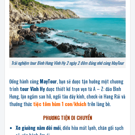
Trải nghiệm tour Bình Hưng Vĩnh Hy 2 ngày 2 đêm đáng nhớ cùng MayTour
Đồng hành cùng
MayTour
, bạn sẽ được tận hưởng một chương
trình
tour Vĩnh Hy
được thiết kế trọn vẹn từ A – Z: đảo Bình
Hưng, lặn ngắm san hô, ngồi tàu đáy kính, check-in Hang Rái và
thưởng thức
tiệc tôm hùm 1 con/khách
trên làng bè.
PHƯƠNG TIỆN DI CHUYỂN
Xe giường nằm đời mới
, điều hòa mát lạnh, chăn gối sạch