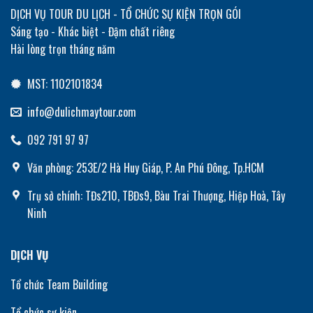
DỊCH VỤ TOUR DU LỊCH - TỔ CHỨC SỰ KIỆN TRỌN GÓI
Sáng tạo - Khác biệt - Đậm chất riêng
Hài lòng trọn tháng năm
MST: 1102101834
info@dulichmaytour.com
092 791 97 97
Văn phòng: 253E/2 Hà Huy Giáp, P. An Phú Đông, Tp.HCM
Trụ sở chính: TĐs210, TBĐs9, Bàu Trai Thượng, Hiệp Hoà, Tây
Ninh
DỊCH VỤ
Tổ chức Team Building
Tổ chức sự kiện