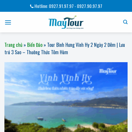
Bỏ
Hotline: 0927.91.97.97 - 0927.90.97.97
qua
nội
dung
Trang chủ
»
Biển Đảo
»
Tour Bình Hưng Vĩnh Hy 2 Ngày 2 Đêm | Lưu
trú 3 Sao – Thưởng Thức Tôm Hùm