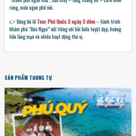
“thành phố ngàn hoa”, săn mây – lang thang hồ – café view
rừng, món ngon phố núi.
👉 Đừng bỏ lỡ
Tour Phú Quốc 3 ngày 3 đêm
– hành trình
khám phá “Đảo Ngọc” nổi tiếng với bãi biển tuyệt đẹp, hoàng
hôn lãng mạn và nhiều hoạt động thú vị.
SẢN PHẨM TƯƠNG TỰ