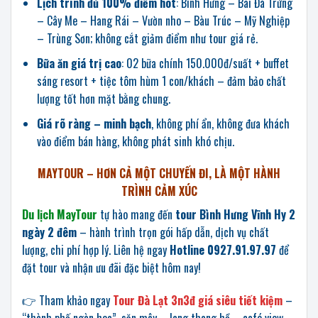
Lịch trình đủ 100% điểm hot
: Bình Hưng – Bãi Đá Trứng
– Cây Me – Hang Rái – Vườn nho – Bàu Trúc – Mỹ Nghiệp
– Trùng Sơn; không cắt giảm điểm như tour giá rẻ.
Bữa ăn giá trị cao
: 02 bữa chính 150.000đ/suất + buffet
sáng resort + tiệc tôm hùm 1 con/khách – đảm bảo chất
lượng tốt hơn mặt bằng chung.
Giá rõ ràng – minh bạch
, không phí ẩn, không đưa khách
vào điểm bán hàng, không phát sinh khó chịu.
MAYTOUR – HƠN CẢ MỘT CHUYẾN ĐI, LÀ MỘT HÀNH
TRÌNH CẢM XÚC
Du lịch MayTour
tự hào mang đến
tour Bình Hưng Vĩnh Hy 2
ngày 2 đêm
– hành trình trọn gói hấp dẫn, dịch vụ chất
lượng, chi phí hợp lý. Liên hệ ngay
Hotline 0927.91.97.97
để
đặt tour và nhận ưu đãi đặc biệt hôm nay!
👉 Tham khảo ngay
Tour Đà Lạt 3n3đ giá siêu tiết kiệm
–