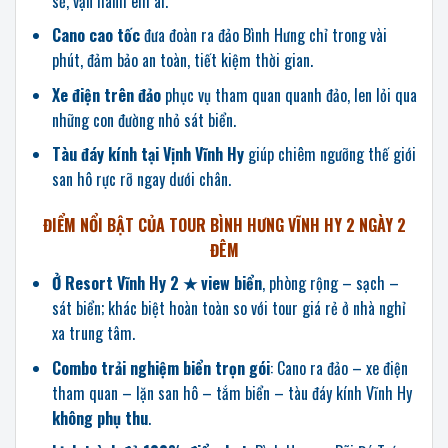
sẽ, vận hành êm ái.
Cano cao tốc
đưa đoàn ra đảo Bình Hưng chỉ trong vài
phút, đảm bảo an toàn, tiết kiệm thời gian.
Xe điện trên đảo
phục vụ tham quan quanh đảo, len lỏi qua
những con đường nhỏ sát biển.
Tàu đáy kính tại Vịnh Vĩnh Hy
giúp chiêm ngưỡng thế giới
san hô rực rỡ ngay dưới chân.
ĐIỂM NỔI BẬT CỦA TOUR BÌNH HƯNG VĨNH HY 2 NGÀY 2
ĐÊM
Ở Resort Vĩnh Hy 2 ★ view biển
, phòng rộng – sạch –
sát biển; khác biệt hoàn toàn so với tour giá rẻ ở nhà nghỉ
xa trung tâm.
Combo trải nghiệm biển trọn gói
: Cano ra đảo – xe điện
tham quan – lặn san hô – tắm biển – tàu đáy kính Vĩnh Hy
không phụ thu
.